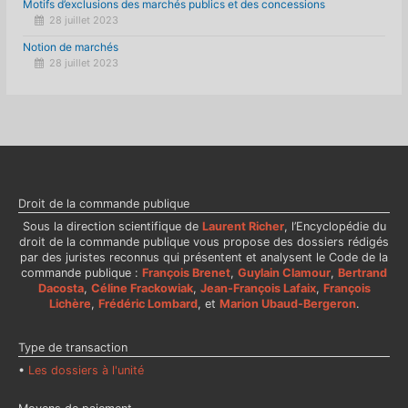
Motifs d’exclusions des marchés publics et des concessions
28 juillet 2023
Notion de marchés
28 juillet 2023
Droit de la commande publique
Sous la direction scientifique de
Laurent Richer
, l’Encyclopédie du
droit de la commande publique vous propose des dossiers rédigés
par des juristes reconnus qui présentent et analysent le Code de la
commande publique :
François Brenet
,
Guylain Clamour
,
Bertrand
Dacosta
,
Céline Frackowiak
,
Jean-François Lafaix
,
François
Lichère
,
Frédéric Lombard
, et
Marion Ubaud-Bergeron
.
Type de transaction
•
Les dossiers à l'unité