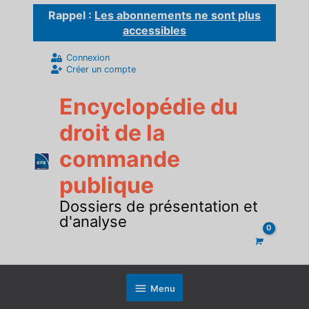
Aller
Rappel :
Les abonnements ne sont plus
au
contenu
accessibles
Connexion
Créer un compte
Encyclopédie du
droit de la
commande
publique
Dossiers de présentation et
d'analyse
Sous
Menu
l'en-