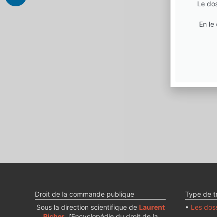
Le dos
En le
Droit de la commande publique
Type de t
Sous la direction scientifique de
Laurent
•
Les doss
Richer
, l’Encyclopédie du droit de la