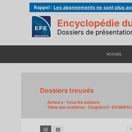
Aller
Rappel :
Les abonnements ne sont plus ac
au
contenu
Encyclopédie du
Dossiers de présentatio
ACCUEIL
Dossiers trouvés
Auteurs : Tous les auteurs
Table des matières : Chapitre II : EXAME