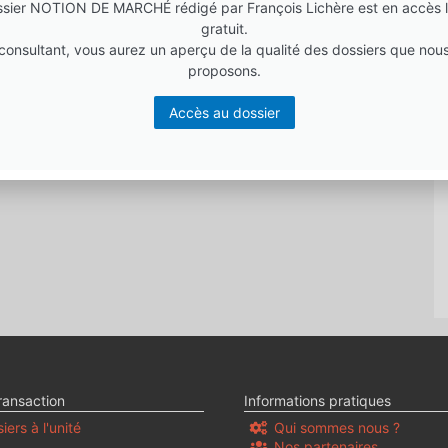
sier NOTION DE MARCHÉ rédigé par François Lichère est en accès l
gratuit.
 consultant, vous aurez un aperçu de la qualité des dossiers que nou
proposons.
Accès au dossier
ransaction
Informations pratiques
iers à l'unité
Qui sommes nous ?
Nos partenaires