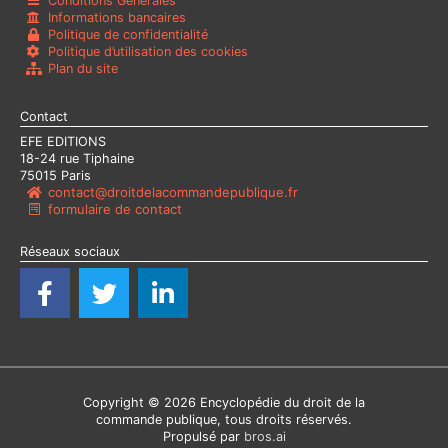
Conditions Générales
Informations bancaires
Politique de confidentialité
Politique d’utilisation des cookies
Plan du site
Contact
EFE EDITIONS
18-24 rue Tiphaine
75015 Paris
contact@droitdelacommandepublique.fr
formulaire de contact
Réseaux sociaux
F
T
L
a
w
i
c
i
n
e
t
k
b
t
e
o
e
d
Copyright © 2026
Encyclopédie du droit de la
commande publique
, tous droits réservés.
o
r
i
Propulsé par
bros.ai