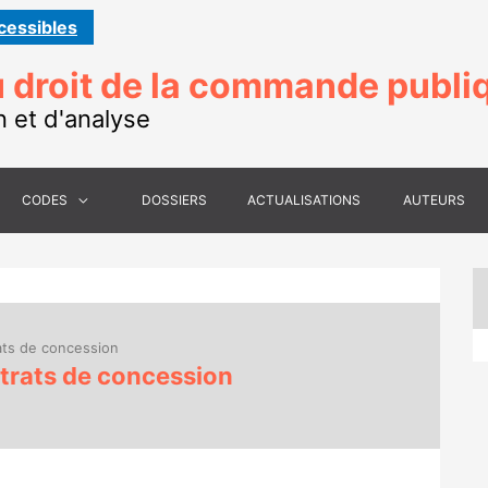
cessibles
 droit de la commande publi
n et d'analyse
CODES
DOSSIERS
ACTUALISATIONS
AUTEURS
ats de concession
ntrats de concession